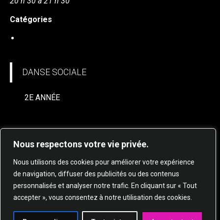
20 h 30 à 21 h 30
Catégories
DANSE SOCIALE
DANSE SOCIALE
2E ANNÉE
Nous respectons votre vie privée.
Nous utilisons des cookies pour améliorer votre expérience
de navigation, diffuser des publicités ou des contenus
personnalisés et analyser notre trafic. En cliquant sur « Tout
© 2025 STUDIO DE DANSE HARMONIE TOUS
accepter », vous consentez à notre utilisation des cookies.
DROITS RÉSERVÉS.