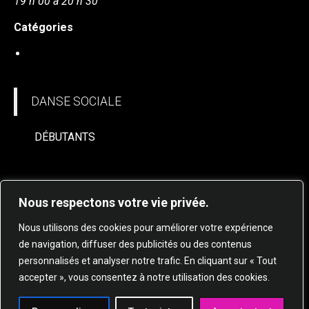
19 h 00 à 20 h 30
Catégories
DANSE SOCIALE
DANSE SOCIALE
DÉBUTANTS
Nous respectons votre vie privée.
Nous utilisons des cookies pour améliorer votre expérience
de navigation, diffuser des publicités ou des contenus
personnalisés et analyser notre trafic. En cliquant sur « Tout
© 2025 STUDIO DE DANSE HARMONIE TOUS
accepter », vous consentez à notre utilisation des cookies.
DROITS RÉSERVÉS.