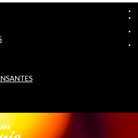
A
S
L
ANSANTES