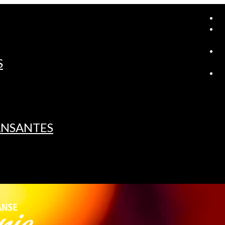
A
S
L
ANSANTES