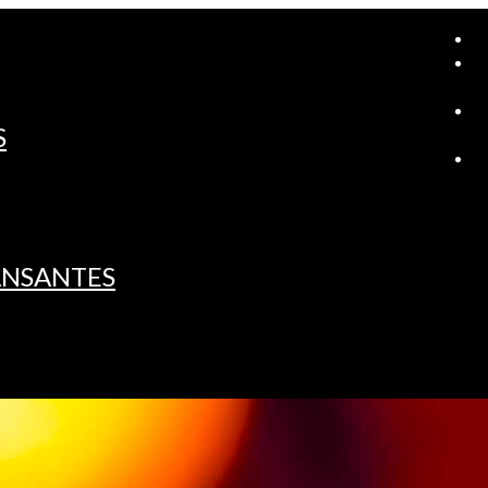
A
S
L
ANSANTES