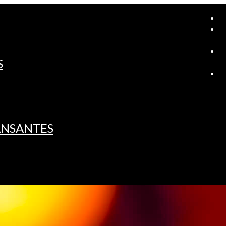
A
S
L
ANSANTES