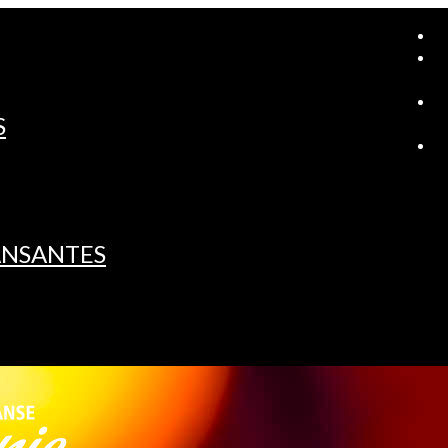
A
S
L
ANSANTES