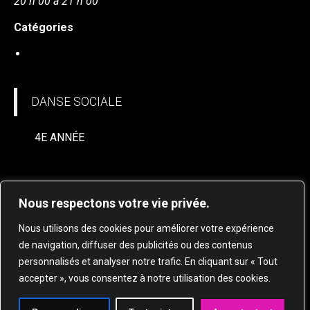
20 h 00 à 21 h 00
Catégories
DANSE SOCIALE
DANSE SOCIALE
4E ANNÉE
Nous respectons votre vie privée.
Nous utilisons des cookies pour améliorer votre expérience
de navigation, diffuser des publicités ou des contenus
personnalisés et analyser notre trafic. En cliquant sur « Tout
© 2025 STUDIO DE DANSE HARMONIE TOUS
accepter », vous consentez à notre utilisation des cookies.
DROITS RÉSERVÉS.