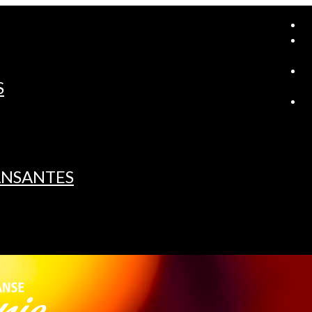
A
S
L
ANSANTES