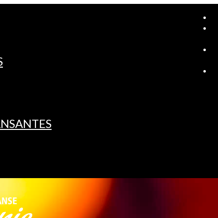
A
S
L
ANSANTES