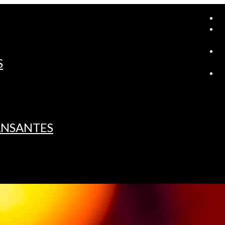
A
S
L
ANSANTES