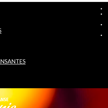
A
S
L
ANSANTES