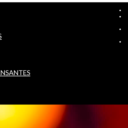
A
S
L
ANSANTES