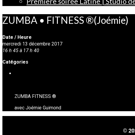
Première soirée Latine | Studio 
ZUMBA • FITNESS ®(Joémie)
Date / Heure
mercredi 13 décembre 2017
16 h 45 à 17 h 40
Catégories
MISE EN FORME • ZUMBA FITNESS ( à venir )
ZUMBA FITNESS ®
avec Joémie Guimond
© 20