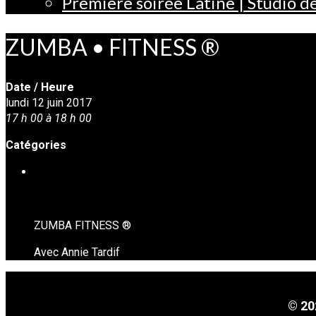
Première soirée Latine | Studio 
ZUMBA • FITNESS ®
Date / Heure
lundi 12 juin 2017
17 h 00 à 18 h 00
Catégories
MISE EN FORME • ZUMBA FITNESS ( à venir )
ZUMBA FITNESS ®
Avec Annie Tardif
© 20