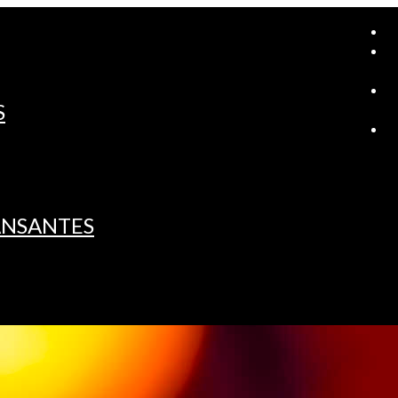
A
S
L
ANSANTES