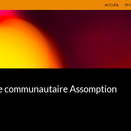
ACCUEIL
ST
re communautaire Assomption