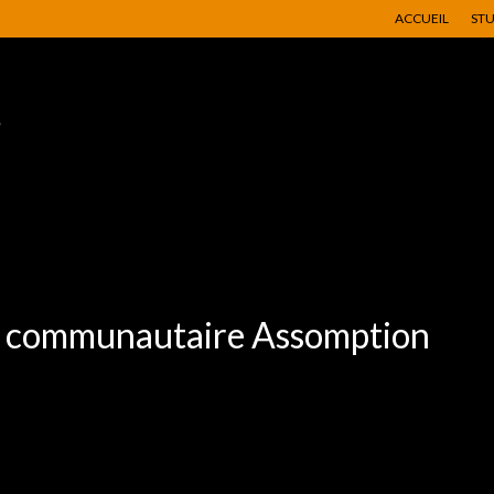
ACCUEIL
ST
e communautaire Assomption