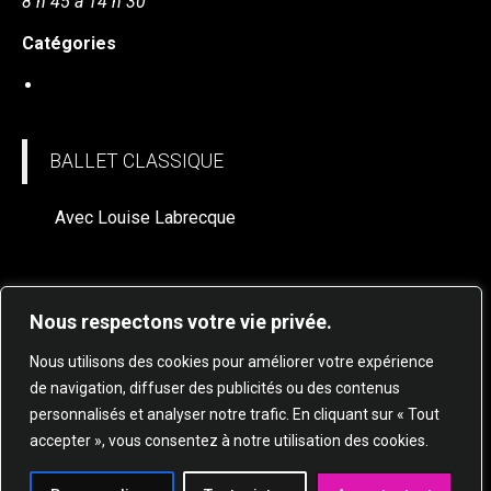
8 h 45 à 14 h 30
Catégories
BALLET CLASSIQUE (à venir)
BALLET CLASSIQUE
Avec Louise Labrecque
Nous respectons votre vie privée.
Nous utilisons des cookies pour améliorer votre expérience
de navigation, diffuser des publicités ou des contenus
personnalisés et analyser notre trafic. En cliquant sur « Tout
© 2025 STUDIO DE DANSE HARMONIE TOUS
accepter », vous consentez à notre utilisation des cookies.
DROITS RÉSERVÉS.