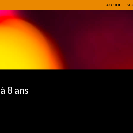
ACCUEIL
ST
à 8 ans