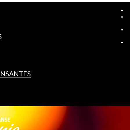
A
S
L
ANSANTES