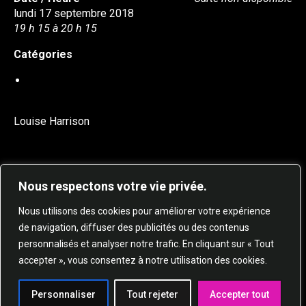
lundi 17 septembre 2018
19 h 15 à 20 h 15
Catégories
DANSE EN LIGNE
Louise Harrison
Nous respectons votre vie privée.
Nous utilisons des cookies pour améliorer votre expérience
de navigation, diffuser des publicités ou des contenus
personnalisés et analyser notre trafic. En cliquant sur « Tout
© 2025 STUDIO DE DANSE HARMONIE TOUS
accepter », vous consentez à notre utilisation des cookies.
DROITS RÉSERVÉS.
Personnaliser
Tout rejeter
Accepter tout