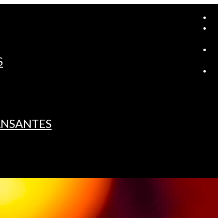
A
S
L
ANSANTES