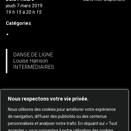
jeudi 7 mars 2019
19 h 15 à 20 h 15
Catégories
DANSE EN LIGNE
DANSE DE LIGNE
Louise Harrison
INTERMÉDIAIRES
Nous respectons votre vie privée.
Nous utilisons des cookies pour améliorer votre expérience
de navigation, diffuser des publicités ou des contenus
personnalisés et analyser notre trafic. En cliquant sur « Tout
© 2025 STUDIO DE DANSE HARMONIE TOUS
accepter », vous consentez à notre utilisation des cookies.