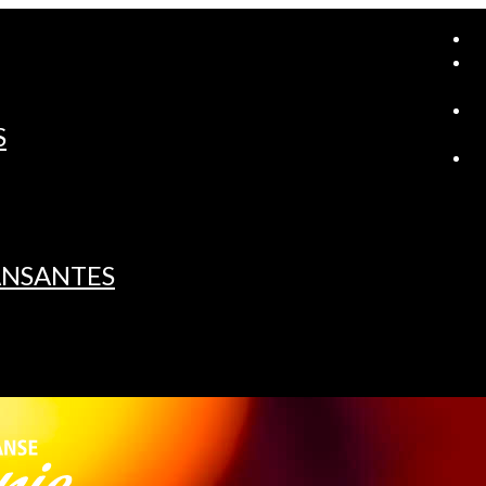
A
S
L
ANSANTES