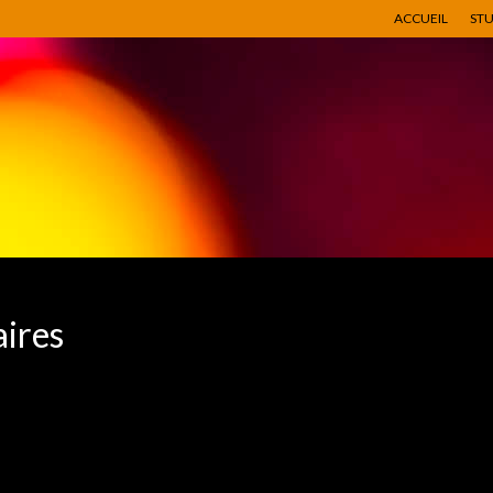
ACCUEIL
ST
aires