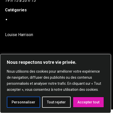
19 h 15 à 20 h 15
Catégories
DANSE EN LIGNE
Louise Harrison
Nous respectons votre vie privée.
Nous utilisons des cookies pour améliorer votre expérience
de navigation, diffuser des publicités ou des contenus
personnalisés et analyser notre trafic. En cliquant sur « Tout
© 2025 STUDIO DE DANSE HARMONIE TOUS
accepter », vous consentez à notre utilisation des cookies.
DROITS RÉSERVÉS.
Personnaliser
Tout rejeter
Accepter tout