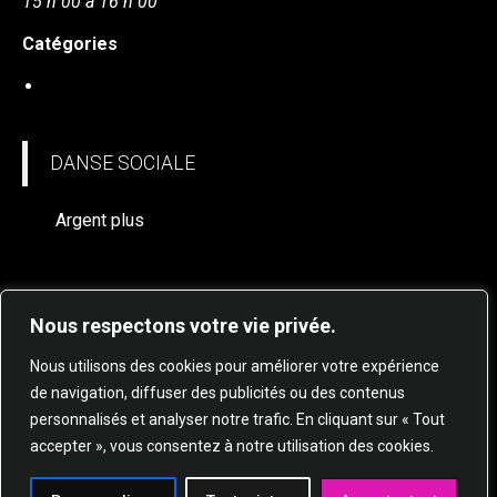
15 h 00 à 16 h 00
Catégories
DANSE SOCIALE
DANSE SOCIALE
Argent plus
Nous respectons votre vie privée.
Nous utilisons des cookies pour améliorer votre expérience
de navigation, diffuser des publicités ou des contenus
personnalisés et analyser notre trafic. En cliquant sur « Tout
© 2025 STUDIO DE DANSE HARMONIE TOUS
accepter », vous consentez à notre utilisation des cookies.
DROITS RÉSERVÉS.