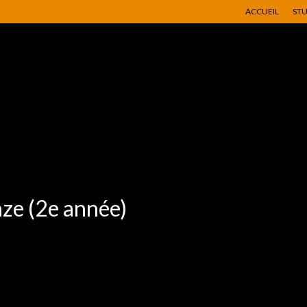
ACCUEIL
ST
ze (2e année)