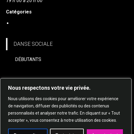
19 h 00 à 20 h 00
Catégories
DANSE SOCIALE
DANSE SOCIALE
DÉBUTANTS
Nous respectons votre vie privée.
Nous utilisons des cookies pour améliorer votre expérience
de navigation, diffuser des publicités ou des contenus
personnalisés et analyser notre trafic. En cliquant sur « Tout
© 2025 STUDIO DE DANSE HARMONIE TOUS
accepter », vous consentez à notre utilisation des cookies.
DROITS RÉSERVÉS.