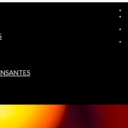
A
S
L
ANSANTES