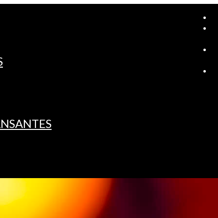
A
S
L
ANSANTES