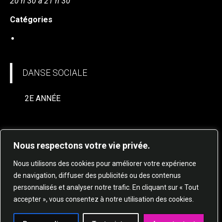
20 h 30 à 21 h 30
Catégories
DANSE SOCIALE
DANSE SOCIALE
2E ANNÉE
Nous respectons votre vie privée.
Nous utilisons des cookies pour améliorer votre expérience
de navigation, diffuser des publicités ou des contenus
personnalisés et analyser notre trafic. En cliquant sur « Tout
© 2025 STUDIO DE DANSE HARMONIE TOUS
accepter », vous consentez à notre utilisation des cookies.
DROITS RÉSERVÉS.