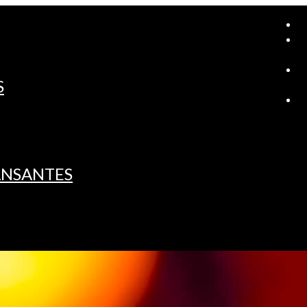
A
S
L
ANSANTES