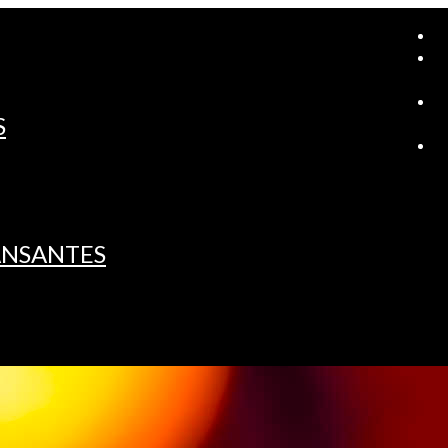
A
S
L
ANSANTES