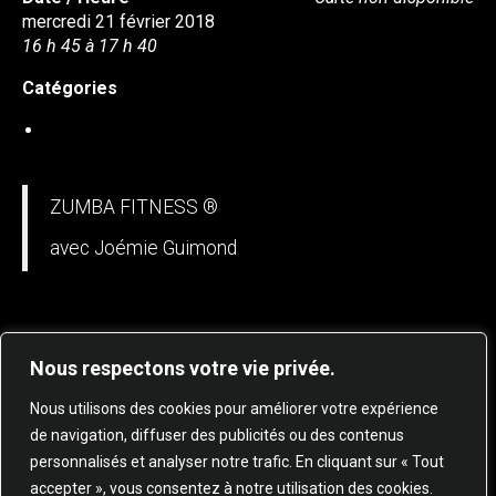
mercredi 21 février 2018
16 h 45 à 17 h 40
Catégories
MISE EN FORME • ZUMBA FITNESS ( à venir )
ZUMBA FITNESS ®
avec Joémie Guimond
Nous respectons votre vie privée.
Nous utilisons des cookies pour améliorer votre expérience
de navigation, diffuser des publicités ou des contenus
personnalisés et analyser notre trafic. En cliquant sur « Tout
© 2025 STUDIO DE DANSE HARMONIE TOUS
accepter », vous consentez à notre utilisation des cookies.